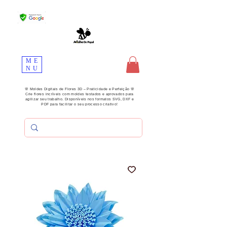
ME
NU
🌸 Moldes Digitais de Flores 3D – Praticidade e Perfeição 🌸
Crie flores incríveis com moldes testados e aprovados para
agilizar seu trabalho. Disponíveis nos formatos SVG, DXF e
PDF para facilitar o seu processo criativo!