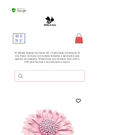
ME
NU
🌸 Moldes Digitais de Flores 3D – Praticidade e Perfeição 🌸
Crie flores incríveis com moldes testados e aprovados para
agilizar seu trabalho. Disponíveis nos formatos SVG, DXF e
PDF para facilitar o seu processo criativo!