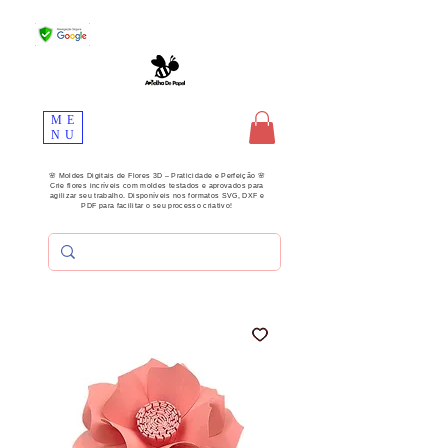
ME
NU
🌸 Moldes Digitais de Flores 3D – Praticidade e Perfeição 🌸
Crie flores incríveis com moldes testados e aprovados para
agilizar seu trabalho. Disponíveis nos formatos SVG, DXF e
PDF para facilitar o seu processo criativo!