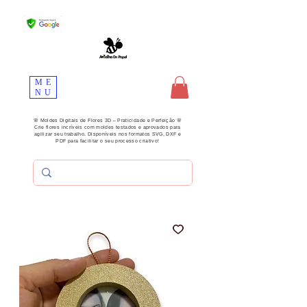
ME
NU
🌸 Moldes Digitais de Flores 3D – Praticidade e Perfeição 🌸
Crie flores incríveis com moldes testados e aprovados para
agilizar seu trabalho. Disponíveis nos formatos SVG, DXF e
PDF para facilitar o seu processo criativo!