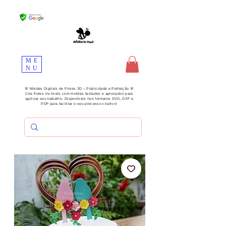
ME
NU
🌸 Moldes Digitais de Flores 3D – Praticidade e Perfeição 🌸
Crie flores incríveis com moldes testados e aprovados para
agilizar seu trabalho. Disponíveis nos formatos SVG, DXF e
PDF para facilitar o seu processo criativo!