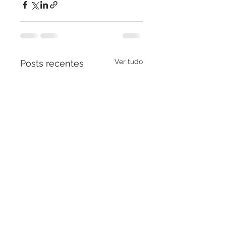
Ver tudo
Posts recentes
🐝✨ Você sonha