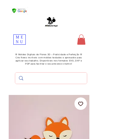
ME
NU
🌸 Moldes Digitais de Flores 3D – Praticidade e Perfeição 🌸
Crie flores incríveis com moldes testados e aprovados para
agilizar seu trabalho. Disponíveis nos formatos SVG, DXF e
PDF para facilitar o seu processo criativo!