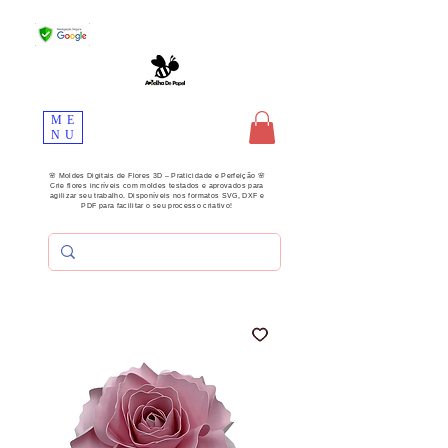
ME
NU
🌸 Moldes Digitais de Flores 3D – Praticidade e Perfeição 🌸
Crie flores incríveis com moldes testados e aprovados para
agilizar seu trabalho. Disponíveis nos formatos SVG, DXF e
PDF para facilitar o seu processo criativo!