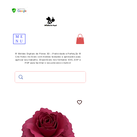
ME
NU
🌸 Moldes Digitais de Flores 3D – Praticidade e Perfeição 🌸
Crie flores incríveis com moldes testados e aprovados para
agilizar seu trabalho. Disponíveis nos formatos SVG, DXF e
PDF para facilitar o seu processo criativo!