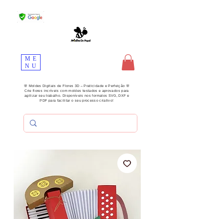
ME
NU
🌸 Moldes Digitais de Flores 3D – Praticidade e Perfeição 🌸
Crie flores incríveis com moldes testados e aprovados para
agilizar seu trabalho. Disponíveis nos formatos SVG, DXF e
PDF para facilitar o seu processo criativo!