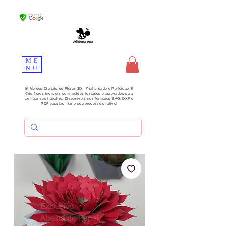
ME
NU
🌸 Moldes Digitais de Flores 3D – Praticidade e Perfeição 🌸
Crie flores incríveis com moldes testados e aprovados para
agilizar seu trabalho. Disponíveis nos formatos SVG, DXF e
PDF para facilitar o seu processo criativo!