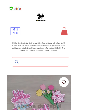
ME
NU
🌸 Moldes Digitais de Flores 3D – Praticidade e Perfeição 🌸
Crie flores incríveis com moldes testados e aprovados para
agilizar seu trabalho. Disponíveis nos formatos SVG, DXF e
PDF para facilitar o seu processo criativo!