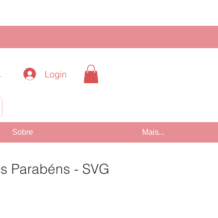
Login
.
!
Sobre
Mais...
as Parabéns - SVG
Preço