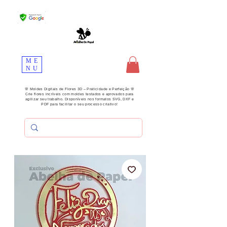
ME
NU
🌸 Moldes Digitais de Flores 3D – Praticidade e Perfeição 🌸
Crie flores incríveis com moldes testados e aprovados para
agilizar seu trabalho. Disponíveis nos formatos SVG, DXF e
PDF para facilitar o seu processo criativo!