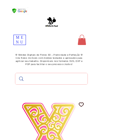
ME
NU
🌸 Moldes Digitais de Flores 3D – Praticidade e Perfeição 🌸
Crie flores incríveis com moldes testados e aprovados para
agilizar seu trabalho. Disponíveis nos formatos SVG, DXF e
PDF para facilitar o seu processo criativo!