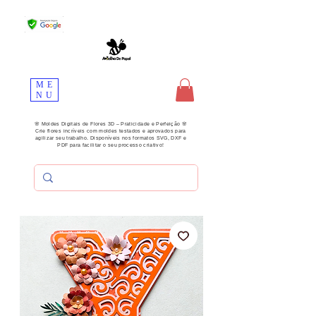
ME
NU
🌸 Moldes Digitais de Flores 3D – Praticidade e Perfeição 🌸
Crie flores incríveis com moldes testados e aprovados para
agilizar seu trabalho. Disponíveis nos formatos SVG, DXF e
PDF para facilitar o seu processo criativo!