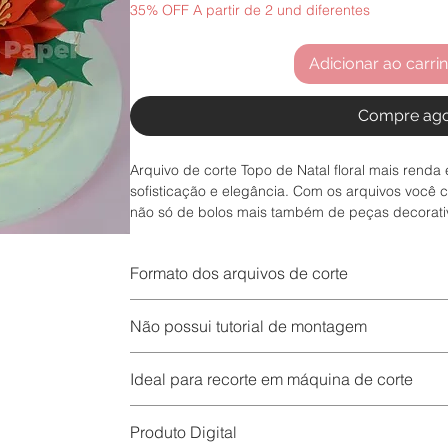
35% OFF A partir de 2 und diferentes
Adicionar ao carri
Compre ag
Arquivo de corte Topo de Natal floral mais renda
sofisticação e elegância. Com os arquivos você 
não só de bolos mais também de peças decorati
Após o pagamento ser aprovado, você receberá 
Formato dos arquivos de corte
estará o botão para download do seu arquivo. O 
prontamente, favor verificar sua caixa de spam. O
Formatos dos arquivos de corte
download por 30 dias.
Não possui tutorial de montagem
DXF: Silhouette Free e programas de vetorização
Observação: Por se tratar de um arquivo em zip,
PDF: Impressão e recorte
celular, é necessário abrir no computador.
SVG: cricurt, Scancut, foison e Silhouette Busine
Ideal para recorte em máquina de corte
Esse produto é exclusivamente digital.
Ou seja, não serão enviadas peças físicas pelos 
Produto Digital