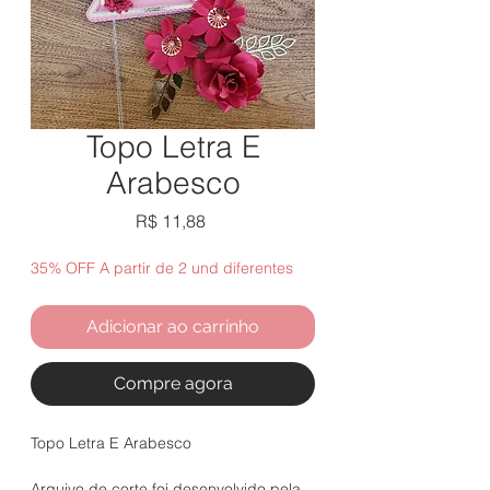
Topo Letra E
Arabesco
Preço
R$ 11,88
35% OFF A partir de 2 und diferentes
Adicionar ao carrinho
Compre agora
Topo Letra E Arabesco
Arquivo de corte foi desenvolvido pela