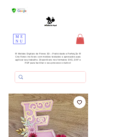
ME
NU
🌸 Moldes Digitais de Flores 3D – Praticidade e Perfeição 🌸
Crie flores incríveis com moldes testados e aprovados para
agilizar seu trabalho. Disponíveis nos formatos SVG, DXF e
PDF para facilitar o seu processo criativo!