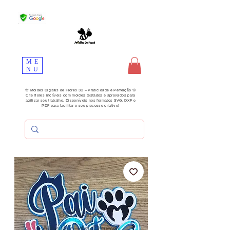
ME
NU
🌸 Moldes Digitais de Flores 3D – Praticidade e Perfeição 🌸
Crie flores incríveis com moldes testados e aprovados para
agilizar seu trabalho. Disponíveis nos formatos SVG, DXF e
PDF para facilitar o seu processo criativo!